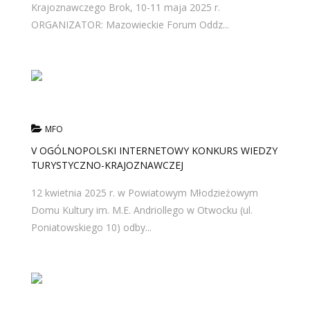
Krajoznawczego Brok, 10-11 maja 2025 r.
ORGANIZATOR: Mazowieckie Forum Oddz...
MFO
V OGÓLNOPOLSKI INTERNETOWY KONKURS WIEDZY
TURYSTYCZNO-KRAJOZNAWCZEJ
12 kwietnia 2025 r. w Powiatowym Młodzieżowym
Domu Kultury im. M.E. Andriollego w Otwocku (ul.
Poniatowskiego 10) odby...