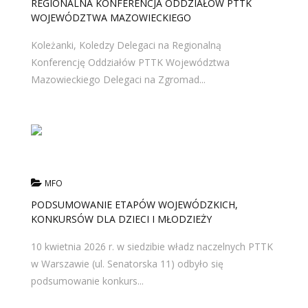
REGIONALNA KONFERENCJA ODDZIAŁÓW PTTK
WOJEWÓDZTWA MAZOWIECKIEGO
Koleżanki, Koledzy Delegaci na Regionalną
Konferencję Oddziałów PTTK Województwa
Mazowieckiego Delegaci na Zgromad...
MFO
PODSUMOWANIE ETAPÓW WOJEWÓDZKICH,
KONKURSÓW DLA DZIECI I MŁODZIEŻY
10 kwietnia 2026 r. w siedzibie władz naczelnych PTTK
w Warszawie (ul. Senatorska 11) odbyło się
podsumowanie konkurs...