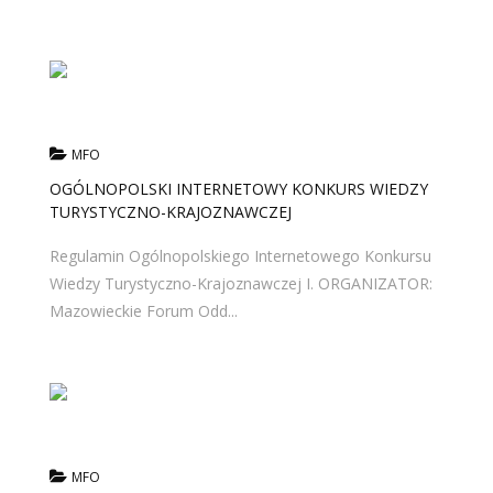
MFO
OGÓLNOPOLSKI INTERNETOWY KONKURS WIEDZY
TURYSTYCZNO-KRAJOZNAWCZEJ
Regulamin Ogólnopolskiego Internetowego Konkursu
Wiedzy Turystyczno-Krajoznawczej I. ORGANIZATOR:
Mazowieckie Forum Odd...
MFO