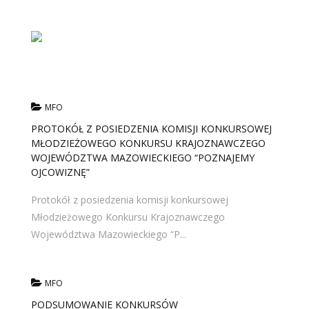
MFO
PROTOKÓŁ Z POSIEDZENIA KOMISJI KONKURSOWEJ
MŁODZIEŻOWEGO KONKURSU KRAJOZNAWCZEGO
WOJEWÓDZTWA MAZOWIECKIEGO “POZNAJEMY
OJCOWIZNĘ”
Protokół z posiedzenia komisji konkursowej
Młodzieżowego Konkursu Krajoznawczego
Województwa Mazowieckiego “P...
MFO
PODSUMOWANIE KONKURSÓW