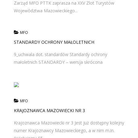
Zarząd MFO PTTK zaprasza na XXV Zlot Turystów
Województwa Mazowieckiego...
MFO
STANDARDY OCHRONY MAŁOLETNICH
9_uchwala dot. standardów Standardy ochrony
małoletnich STANDARDY – wersja skrócona
MFO
KRAJOZNAWCA MAZOWIECKI NR 3
Krajoznawca Mazowiecki nr 3 Jest już dostępny kolejny
numer Krajoznawcy Mazowieckiego, a w nim m.in.