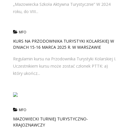
„Mazowiecka Szkoła Aktywna Turystycznie” W 2024
roku, do VIII...
MFO
KURS NA PRZODOWNIKA TURYSTYKI KOLARSKIEJ W
DNIACH 15-16 MARCA 2025 R. W WARSZAWIE
Regulamin kursu na Przodownika Turystyki Kolarskiej I.
Uczestnikiem kursu może zostać członek PTTK: a)
który ukończ...
MFO
MAZOWIECKI TURNIEJ TURYSTYCZNO-
KRAJOZNAWCZY