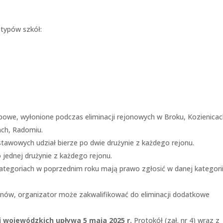
 typów szkół:
obowe, wyłonione podczas eliminacji rejonowych w Broku, Kozienicac
ach, Radomiu.
tawowych udział bierze po dwie drużynie z każdego rejonu.
o jednej drużynie z każdego rejonu.
ategoriach w poprzednim roku mają prawo zgłosić w danej kategori
onów, organizator może zakwalifikować do eliminacji dodatkowe
i wojewódzkich upływa 5 maja 2025 r.
Protokół (zał. nr 4) wraz z