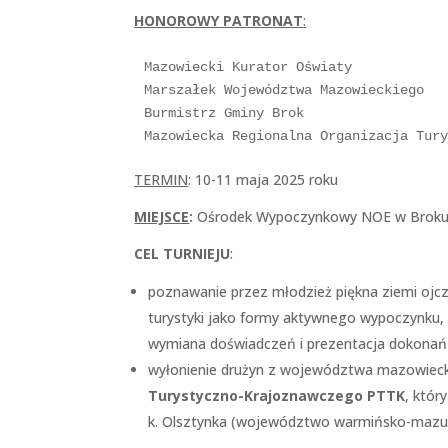
HONOROWY PATRONAT
:
Mazowiecki Kurator Oświaty

Marszałek Województwa Mazowieckiego

Burmistrz Gminy Brok

Mazowiecka Regionalna Organizacja Tur
TERMIN
: 10-11 maja 2025 roku
MIEJSCE
:
Ośrodek Wypoczynkowy NOE w Broku 
CEL TURNIEJU
:
poznawanie przez młodzież piękna ziemi ojczy
turystyki jako formy aktywnego wypoczynku, 
wymiana doświadczeń i prezentacja dokonań w
wyłonienie drużyn z województwa mazowiecki
Turystyczno-Krajoznawczego PTTK
, któr
k. Olsztynka (województwo warmińsko-mazur