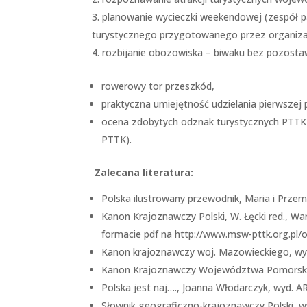
planowanie wycieczki weekendowej (zespół pa
turystycznego przygotowanego przez organiz
rozbijanie obozowiska – biwaku bez pozostaw
rowerowy tor przeszkód,
praktyczna umiejętność udzielania pierwszej 
ocena zdobytych odznak turystycznych PTTK (
PTTK).
Zalecana literatura:
Polska ilustrowany przewodnik, Maria i Przem
Kanon Krajoznawczy Polski, W. Łęcki red., Wa
formacie pdf na http://www.msw-pttk.org.pl/
Kanon krajoznawczy woj. Mazowieckiego, w
Kanon Krajoznawczy Województwa Pomorskie
Polska jest naj…., Joanna Włodarczyk, wyd. AR
Słownik geograficzno-krajoznawczy Polski, 