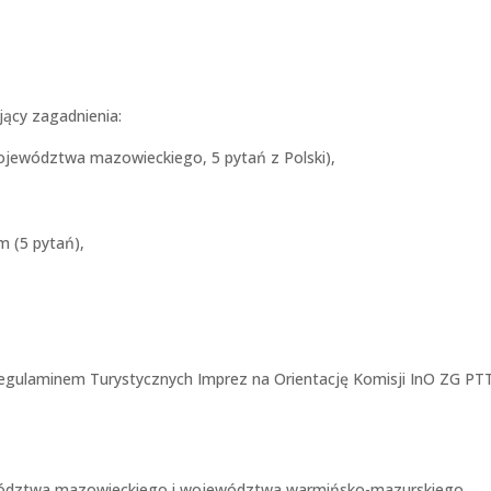
jący zagadnienia:
ojewództwa mazowieckiego, 5 pytań z Polski),
 (5 pytań),
 Regulaminem Turystycznych Imprez na Orientację Komisji InO ZG PT
ewództwa mazowieckiego i województwa warmińsko-mazurskiego,