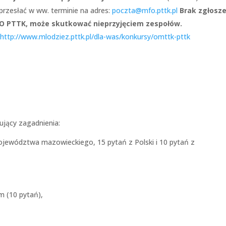
 przesłać w ww. terminie na adres:
poczta@mfo.pttk.pl
Brak zgłosz
FO PTTK, może skutkować nieprzyjęciem zespołów.
a
http://www.mlodziez.pttk.pl/dla-was/konkursy/omttk-pttk
ujący zagadnienia:
ojewództwa mazowieckiego, 15 pytań z Polski i 10 pytań z
 (10 pytań),