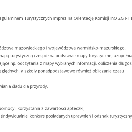
 Regulaminem Turystycznych Imprez na Orientację Komisji InO ZG PT
ewództwa mazowieckiego i województwa warmińsko-mazurskiego,
mapą turystyczną (zespół na podstawie mapy turystycznej uzupełni
jące np. odczytania z mapy wybranych informacji, obliczenia długoś
względnych, a szkoły ponadpodstawowe również obliczanie czasu
iania śladu dla przyrody,
pomocy i korzystania z zawartości apteczki,
indywidualnie: konkurs posiadanych uprawnień i odznak turystyczn