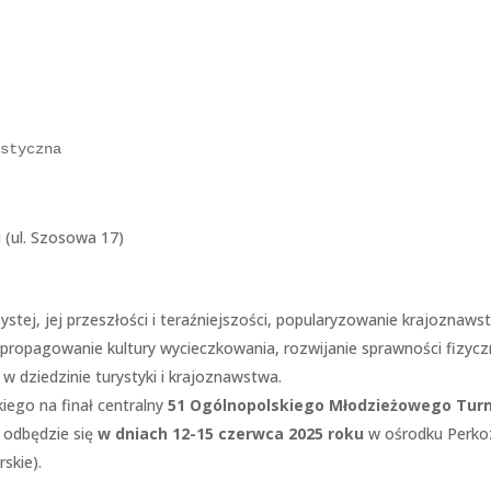
ystyczna
(ul. Szosowa 17)
stej, jej przeszłości i teraźniejszości, popularyzowanie krajoznawst
propagowanie kultury wycieczkowania, rozwijanie sprawności fizycz
 dziedzinie turystyki i krajoznawstwa.
ego na finał centralny
51 Ogólnopolskiego Młodzieżowego Turn
y odbędzie się
w dniach
12-15 czerwca 2025 roku
w ośrodku Perko
skie).