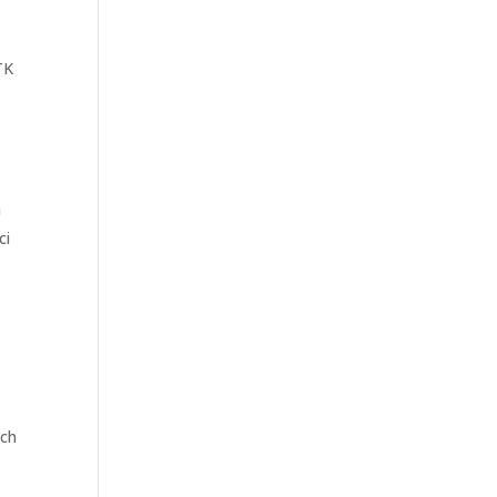
TK
a
ci
ych