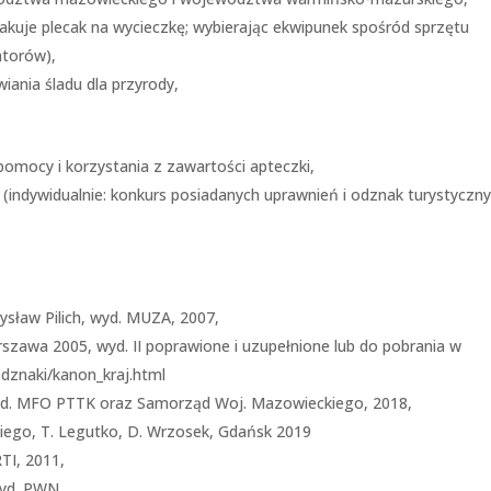
kuje plecak na wycieczkę; wybierając ekwipunek spośród sprzętu
atorów),
iania śladu dla przyrody,
pomocy i korzystania z zawartości apteczki,
indywidualnie: konkurs posiadanych uprawnień i odznak turystyczn
ysław Pilich, wyd. MUZA, 2007,
rszawa 2005, wyd. II poprawione i uzupełnione lub do pobrania w
odznaki/kanon_kraj.html
yd. MFO PTTK oraz Samorząd Woj. Mazowieckiego, 2018,
go, T. Legutko, D. Wrzosek, Gdańsk 2019
TI, 2011,
wyd. PWN,