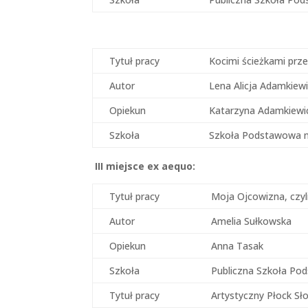
Tytuł pracy
Kocimi ścieżkami prz
Autor
Lena Alicja Adamkiew
Opiekun
Katarzyna Adamkiewi
Szkoła
Szkoła Podstawowa nr
III miejsce
ex aequo:
Tytuł pracy
Moja Ojcowizna, czyl
Autor
Amelia Sułkowska
Opiekun
Anna Tasak
Szkoła
Publiczna Szkoła Po
Tytuł pracy
Artystyczny Płock S