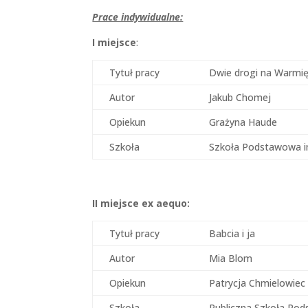
Prace indywidualne:
I miejsce
:
Tytuł pracy
Dwie drogi na Warmię
Autor
Jakub Chomej
Opiekun
Grażyna Haude
Szkoła
Szkoła Podstawowa i
II miejsce
ex aequo:
Tytuł pracy
Babcia i ja
Autor
Mia Blom
Opiekun
Patrycja Chmielowiec
Szkoła
Publiczna Szkoła Pod