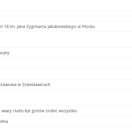
r 18 im. Jana Zygmunta Jakubowskiego w Płocku
wojny
stawowa w Stanisławicach
a wiary i ludzi był gotów zrobić wszystko
olna