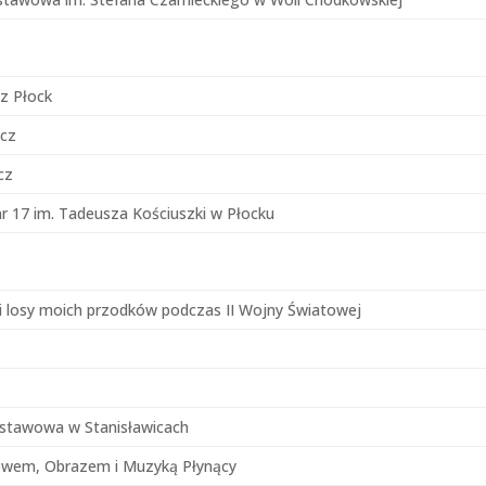
ez Płock
icz
cz
 17 im. Tadeusza Kościuszki w Płocku
i losy moich przodków podczas II Wojny Światowej
dstawowa w Stanisławicach
łowem, Obrazem i Muzyką Płynący