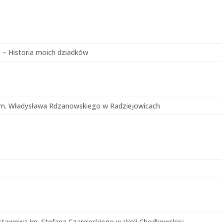
 – Historia moich dziadków
m. Władysława Rdzanowskiego w Radziejowicach
stawowa im. Stefana Czarnieckiego w Woli Chodkowskiej