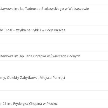
dstawowa im. ks. Tadeusza Stokowskiego w Watraszewie
bci Zosi – zsyłka na Sybir i w Góry Kaukaz
stawowa im. bp. Jana Chrapka w Świerżach Górnych
izny, Obiekty Zabytkowe, Miejsca Pamięci
 21 im. Fryderyka Chopina w Płocku