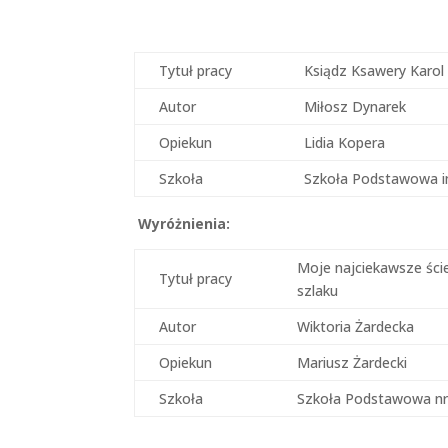
Tytuł pracy
Ksiądz Ksawery Karol
Autor
Miłosz Dynarek
Opiekun
Lidia Kopera
Szkoła
Szkoła Podstawowa i
Wyróżnienia:
Moje najciekawsze ści
Tytuł pracy
szlaku
Autor
Wiktoria Żardecka
Opiekun
Mariusz Żardecki
Szkoła
Szkoła Podstawowa nr 