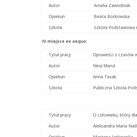
Autor
Amelia Zawodniak
Opiekun
Beata Borkowska
Szkoła
Szkoła Podstawowa n
IV miejsce ex aequo:
Tytuł pracy
Opowieści z czasów 
Autor
Nina Marut
Opiekun
Anna Tasak
Szkoła
Publiczna Szkoła Pod
Tytuł pracy
O człowieku, który dl
Autor
Aleksandra Maria Nad
Opiekun
Marzena Jankowska