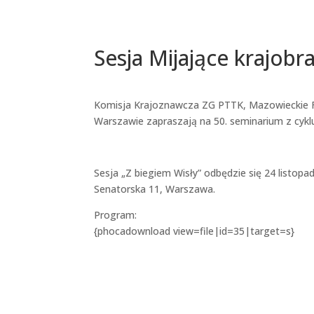
Sesja Mijające krajobr
Komisja Krajoznawcza ZG PTTK, Mazowieckie 
Warszawie zapraszają na 50. seminarium z cyklu 
Sesja „Z biegiem Wisły” odbędzie się 24 listop
Senatorska 11, Warszawa.
Program:
{phocadownload view=file|id=35|target=s}