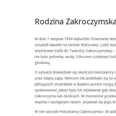
Rodzina Zakroczymsk
W dniu 1 sierpnia 1944 wybuchło Powstanie War
urządzili łapanki na terenie Warszawy. Ludzi wy
więźniowie trafili do Twierdzy Zakroczymskiej –
nie było jedzenia, wody. Stłoczeni zziębnięci lud
głodową.
O sytuacji dowiedzieli się okoliczni mieszkańcy
oraz ciepłą zupę. Nimcom nie podobało się ta s
pilnujących strażników a dopiero potem mogą d
spokrewnieni. Jakież było ich zdziwienie gdy 
Zakroczymiu lub okolicach. W momencie przeka
więźnia i następnym razem pojawiał się jego k
W ten sposób mieszkańcy Zakroczymia i 36 poblisk