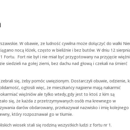
a
szawskie. W obawie, ze ludność cywilna może dołączyć do walki Ni
ciągano nocą łóżek, często w bieliźnie i bez butów. W dniu 12 sierpni
 1 Fortu. Fort nie był i nie miał być przygotowany na przyjęcie więźn
zie siedzieli na gołej ziemi, bez dachu nad głową i czekali na śmierć
 i zebrali się, żeby pomóc uwięzionym. Dostarczyli obuwie, odzienie, 
olidarność, ogłosili więc, że mieszkańcy najpierw mają nakarmić
okarmiać więźniów ale tylko wtedy,gdy jest to ktoś z kim są
okazało się, że każda z przetrzymywanych osób ma krewnego w
zywania darów obdarowany, przekazywał nazwisko i imię kolejnego
rewny, który rozpoznawał go w tłumie.
ich wiosek stali się rodziną wszystkich ludzi z fortu nr 1.