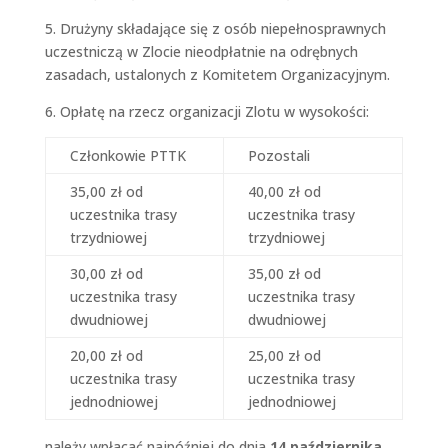
5. Drużyny składające się z osób niepełnosprawnych
uczestniczą w Zlocie nieodpłatnie na odrębnych
zasadach, ustalonych z Komitetem Organizacyjnym.
6. Opłatę na rzecz organizacji Zlotu w wysokości:
Członkowie PTTK
Pozostali
35,00 zł od
40,00 zł od
uczestnika trasy
uczestnika trasy
trzydniowej
trzydniowej
30,00 zł od
35,00 zł od
uczestnika trasy
uczestnika trasy
dwudniowej
dwudniowej
20,00 zł od
25,00 zł od
uczestnika trasy
uczestnika trasy
jednodniowej
jednodniowej
należy wpłacać najpóźniej do dnia
14 października