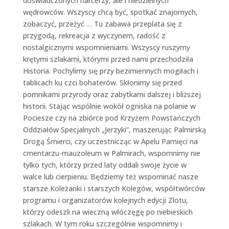
doświadczonych harcerzy, ale i niedzielnych
wędrowców. Wszyscy chcą być, spotkać znajomych,
zobaczyć, przeżyć … Tu zabawa przeplata się z
przygodą, rekreacja z wyczynem, radość z
nostalgicznymi wspomnieniami. Wszyscy ruszymy
krętymi szlakami, którymi przed nami przechodziła
Historia. Pochylimy się przy bezimiennych mogiłach i
tablicach ku czci bohaterów. Skłonimy się przed
pomnikami przyrody oraz zabytkami dalszej i bliższej
historii. Stając wspólnie wokół ogniska na polanie w
Pociesze czy na zbiórce pod Krzyżem Powstańczych
Oddziałów Specjalnych „Jerzyki”, maszerując Palmirską
Drogą Śmierci, czy uczestnicząc w Apelu Pamięci na
cmentarzu-mauzoleum w Palmirach, wspomnimy nie
tylko tych, którzy przed laty oddali swoje życie w
walce lub cierpieniu. Będziemy też wspominać nasze
starsze Koleżanki i starszych Kolegów, współtwórców
programu i organizatorów kolejnych edycji Zlotu,
którzy odeszli na wieczną włóczęgę po niebieskich
szlakach. W tym roku szczególnie wspomnimy i