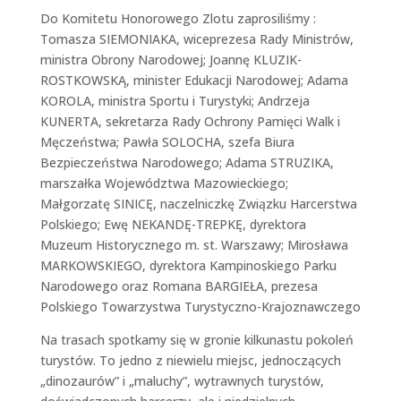
Do Komitetu Honorowego Zlotu zaprosiliśmy :
Tomasza SIEMONIAKA, wiceprezesa Rady Ministrów,
ministra Obrony Narodowej; Joannę KLUZIK-
ROSTKOWSKĄ, minister Edukacji Narodowej; Adama
KOROLA, ministra Sportu i Turystyki; Andrzeja
KUNERTA, sekretarza Rady Ochrony Pamięci Walk i
Męczeństwa; Pawła SOLOCHA, szefa Biura
Bezpieczeństwa Narodowego; Adama STRUZIKA,
marszałka Województwa Mazowieckiego;
Małgorzatę SINICĘ, naczelniczkę Związku Harcerstwa
Polskiego; Ewę NEKANDĘ-TREPKĘ, dyrektora
Muzeum Historycznego m. st. Warszawy; Mirosława
MARKOWSKIEGO, dyrektora Kampinoskiego Parku
Narodowego oraz Romana BARGIEŁA, prezesa
Polskiego Towarzystwa Turystyczno-Krajoznawczego
Na trasach spotkamy się w gronie kilkunastu pokoleń
turystów. To jedno z niewielu miejsc, jednoczących
„dinozaurów” i „maluchy”, wytrawnych turystów,