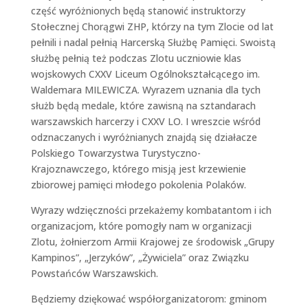
część wyróżnionych będą stanowić instruktorzy
Stołecznej Chorągwi ZHP, którzy na tym Zlocie od lat
pełnili i nadal pełnią Harcerską Służbę Pamięci. Swoistą
służbę pełnią też podczas Zlotu uczniowie klas
wojskowych CXXV Liceum Ogólnokształcącego im.
Waldemara MILEWICZA. Wyrazem uznania dla tych
służb będą medale, które zawisną na sztandarach
warszawskich harcerzy i CXXV LO. I wreszcie wśród
odznaczanych i wyróżnianych znajdą się działacze
Polskiego Towarzystwa Turystyczno-
Krajoznawczego, którego misją jest krzewienie
zbiorowej pamięci młodego pokolenia Polaków.
Wyrazy wdzięczności przekażemy kombatantom i ich
organizacjom, które pomogły nam w organizacji
Zlotu, żołnierzom Armii Krajowej ze środowisk „Grupy
Kampinos”, „Jerzyków”, „Żywiciela” oraz Związku
Powstańców Warszawskich.
Będziemy dziękować współorganizatorom: gminom