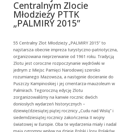
Centralnym Zlocie
Młodzieży PTTK
„PALMIRY 2015”
55 Centralny Zlot Młodzieży „PALMIRY 2015” to
najstarsza obecnie impreza turystyczno-patriotyczna,
organizowana nieprzerwanie od 1961 roku. Tradycją
Zlotu jest coroczne rozpoczynanie wędrówki w
jednym z Miejsc Pamięci Narodowej szeroko
rozumianego Mazowsza, a następnie docieranie do
Puszczy Kampinoskiej i jej cmentarza-mauzoleum w
Palmirach. Tegoroczną edycję Zlotu
zorganizowaliśmy na kanwie rocznic dwóch
doniosłych wydarzeń historycznych –
dziewięćdziesiątej piątej rocznicy „Cudu nad Wisłą” i
siedemdziesiątej rocznicy zakończenia II wojny
światowej w Europie. Oba te wydarzenia miały i nadal
mają ogromny wpływ na dzieje Polski i losy Polaków.