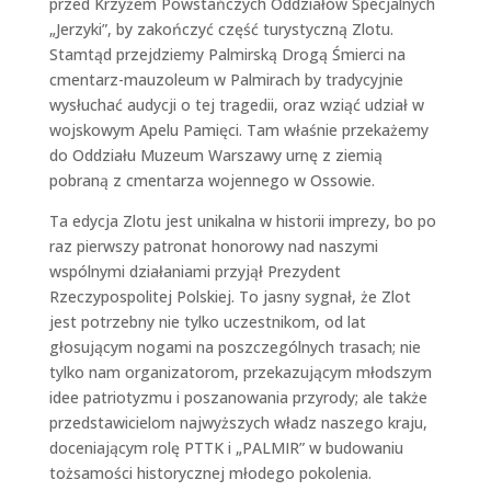
przed Krzyżem Powstańczych Oddziałów Specjalnych
„Jerzyki”, by zakończyć część turystyczną Zlotu.
Stamtąd przejdziemy Palmirską Drogą Śmierci na
cmentarz-mauzoleum w Palmirach by tradycyjnie
wysłuchać audycji o tej tragedii, oraz wziąć udział w
wojskowym Apelu Pamięci. Tam właśnie przekażemy
do Oddziału Muzeum Warszawy urnę z ziemią
pobraną z cmentarza wojennego w Ossowie.
Ta edycja Zlotu jest unikalna w historii imprezy, bo po
raz pierwszy patronat honorowy nad naszymi
wspólnymi działaniami przyjął Prezydent
Rzeczypospolitej Polskiej. To jasny sygnał, że Zlot
jest potrzebny nie tylko uczestnikom, od lat
głosującym nogami na poszczególnych trasach; nie
tylko nam organizatorom, przekazującym młodszym
idee patriotyzmu i poszanowania przyrody; ale także
przedstawicielom najwyższych władz naszego kraju,
doceniającym rolę PTTK i „PALMIR” w budowaniu
tożsamości historycznej młodego pokolenia.