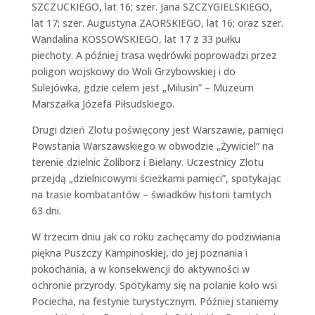
SZCZUCKIEGO, lat 16; szer. Jana SZCZYGIELSKIEGO,
lat 17; szer. Augustyna ZAORSKIEGO, lat 16; oraz szer.
Wandalina KOSSOWSKIEGO, lat 17 z 33 pułku
piechoty. A później trasa wędrówki poprowadzi przez
poligon wojskowy do Woli Grzybowskiej i do
Sulejówka, gdzie celem jest „Milusin” – Muzeum
Marszałka Józefa Piłsudskiego.
Drugi dzień Zlotu poświęcony jest Warszawie, pamięci
Powstania Warszawskiego w obwodzie „Żywiciel” na
terenie dzielnic Żoliborz i Bielany. Uczestnicy Zlotu
przejdą „dzielnicowymi ścieżkami pamięci”, spotykając
na trasie kombatantów – świadków historii tamtych
63 dni.
W trzecim dniu jak co roku zachęcamy do podziwiania
piękna Puszczy Kampinoskiej, do jej poznania i
pokochania, a w konsekwencji do aktywności w
ochronie przyrody. Spotykamy się na polanie koło wsi
Pociecha, na festynie turystycznym. Później staniemy