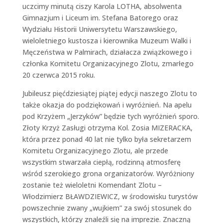
uczcimy minutą ciszy Karola LOTHA, absolwenta
Gimnazjum i Liceum im. Stefana Batorego oraz
Wydziału Historii Uniwersytetu Warszawskiego,
wieloletniego kustosza i kierownika Muzeum Walki i
Męczeństwa w Palmirach, działacza związkowego i
członka Komitetu Organizacyjnego Zlotu, zmarłego
20 czerwca 2015 roku.
Jubileusz pięćdziesiątej piątej edycji naszego Zlotu to
także okazja do podziękowań i wyróżnień. Na apelu
pod Krzyżem „Jerzyków” będzie tych wyróżnień sporo.
Złoty Krzyż Zasługi otrzyma Kol. Zosia MIZERACKA,
która przez ponad 40 lat nie tylko była sekretarzem
Komitetu Organizacyjnego Zlotu, ale przede
wszystkim stwarzała ciepłą, rodzinną atmosferę
wśród szerokiego grona organizatorów. Wyróżniony
zostanie też wieloletni Komendant Zlotu –
Włodzimierz BŁAWDZIEWICZ, w środowisku turystów
powszechnie zwany „wujkiem” za swój stosunek do
wszystkich, którzy znaleźli się na imprezie. Znaczną