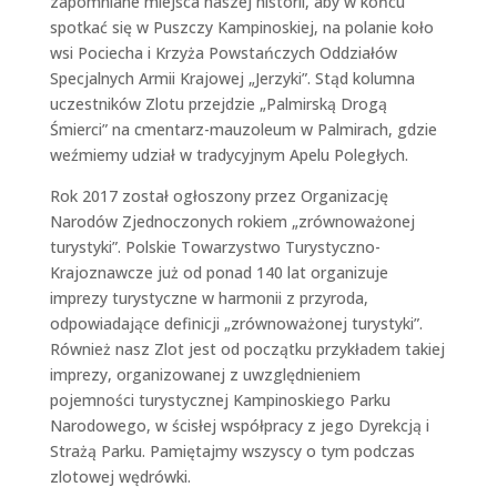
zapomniane miejsca naszej historii, aby w końcu
spotkać się w Puszczy Kampinoskiej, na polanie koło
wsi Pociecha i Krzyża Powstańczych Oddziałów
Specjalnych Armii Krajowej „Jerzyki”. Stąd kolumna
uczestników Zlotu przejdzie „Palmirską Drogą
Śmierci” na cmentarz-mauzoleum w Palmirach, gdzie
weźmiemy udział w tradycyjnym Apelu Poległych.
Rok 2017 został ogłoszony przez Organizację
Narodów Zjednoczonych rokiem „zrównoważonej
turystyki”. Polskie Towarzystwo Turystyczno-
Krajoznawcze już od ponad 140 lat organizuje
imprezy turystyczne w harmonii z przyroda,
odpowiadające definicji „zrównoważonej turystyki”.
Również nasz Zlot jest od początku przykładem takiej
imprezy, organizowanej z uwzględnieniem
pojemności turystycznej Kampinoskiego Parku
Narodowego, w ścisłej współpracy z jego Dyrekcją i
Strażą Parku. Pamiętajmy wszyscy o tym podczas
zlotowej wędrówki.