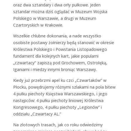
oraz dwa sztandary i dwa orły pułkowe. Jeden
sztandar można dziś oglądać w Muzeum Wojska
Polskiego w Warszawie, a drugi w Muzeum
Czartoryskich w Krakowie.
Wszelkie chlubne dokonania, a nade wszystko
osobiste postawy żołnierzy będą stanowić w okresie
Królestwa Polskiego i Powstania Listopadowego
fundament dla kolejnych kart, jakie popularni
„czwartacy” zapiszą pod Grochowem, Ostrołęką,
Iganiami i miedzy innymi broniąc Warszawy.
Kiedy już przebrzmi apel ku czci „Czwartaków” w
Płocku, powędrujemy różnymi szlakami na pola bitew
4 pułku piechoty Księstwa Warszawskiego, i jego
następców: 4 pułku piechoty liniowej Królestwa
Kongresowego, 4 pułku piechoty „Legionów” i
oddziału „Czwartacy AL.”
Na zlotowych trasach, jak co roku odwiedzimy