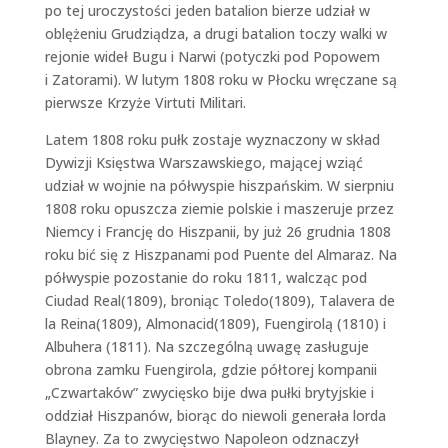
po tej uroczystości jeden batalion bierze udział w
oblężeniu Grudziądza, a drugi batalion toczy walki w
rejonie wideł Bugu i Narwi (potyczki pod Popowem
i Zatorami). W lutym 1808 roku w Płocku wręczane są
pierwsze Krzyże Virtuti Militari.
Latem 1808 roku pułk zostaje wyznaczony w skład
Dywizji Księstwa Warszawskiego, mającej wziąć
udział w wojnie na półwyspie hiszpańskim. W sierpniu
1808 roku opuszcza ziemie polskie i maszeruje przez
Niemcy i Francję do Hiszpanii, by już 26 grudnia 1808
roku bić się z Hiszpanami pod Puente del Almaraz. Na
półwyspie pozostanie do roku 1811, walcząc pod
Ciudad Real(1809), broniąc Toledo(1809), Talavera de
la Reina(1809), Almonacid(1809), Fuengirolą (1810) i
Albuhera (1811). Na szczególną uwagę zasługuje
obrona zamku Fuengirola, gdzie półtorej kompanii
„Czwartaków” zwycięsko bije dwa pułki brytyjskie i
oddział Hiszpanów, biorąc do niewoli generała lorda
Blayney. Za to zwycięstwo Napoleon odznaczył