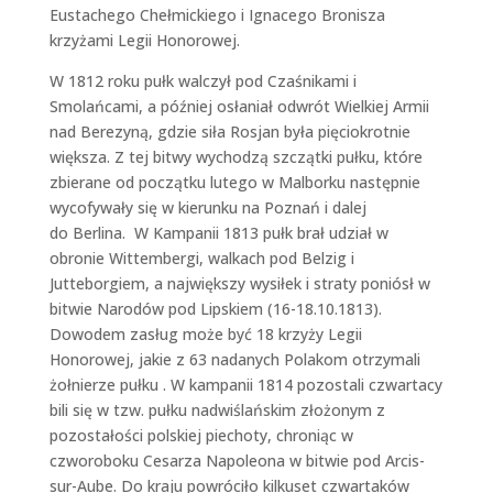
Eustachego Chełmickiego i Ignacego Bronisza
krzyżami Legii Honorowej.
W 1812 roku pułk walczył pod Czaśnikami i
Smolańcami, a później osłaniał odwrót Wielkiej Armii
nad Berezyną, gdzie siła Rosjan była pięciokrotnie
większa. Z tej bitwy wychodzą szczątki pułku, które
zbierane od początku lutego w Malborku następnie
wycofywały się w kierunku na Poznań i dalej
do Berlina. W Kampanii 1813 pułk brał udział w
obronie Wittembergi, walkach pod Belzig i
Jutteborgiem, a największy wysiłek i straty poniósł w
bitwie Narodów pod Lipskiem (16-18.10.1813).
Dowodem zasług może być 18 krzyży Legii
Honorowej, jakie z 63 nadanych Polakom otrzymali
żołnierze pułku . W kampanii 1814 pozostali czwartacy
bili się w tzw. pułku nadwiślańskim złożonym z
pozostałości polskiej piechoty, chroniąc w
czworoboku Cesarza Napoleona w bitwie pod Arcis-
sur-Aube. Do kraju powróciło kilkuset czwartaków