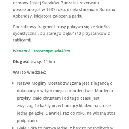
ochrony ścisłej Sieraków. Zaczątek rezerwatu
utworzono już w 1937 roku, dzięki staraniom Romana
Kobendzy, inicjatora założenia parku.
Początkowy fragment trasy pokrywa się ze ścieżką
dydaktyczną „Do starego Dębu” (12 przystanków z
tablicami).
Wariant 2 – czerwonym szlakiem
Długość trasy:
11 km
Warto wiedzieć:
Nazwa Mogilny Mostek związana jest z legendą o
dokonanym w tym miejscu morderstwie. Morderca
przykrył ciało chrustem i od tego czasu jest
zwyczaj, że każdy przechodzący kładzie na stosie
jedną gałązkę. Dawniej, raz do roku, na wiosnę stos
podpalano.
Biała Góra to nazwa jednej z bardzo pospolitych w